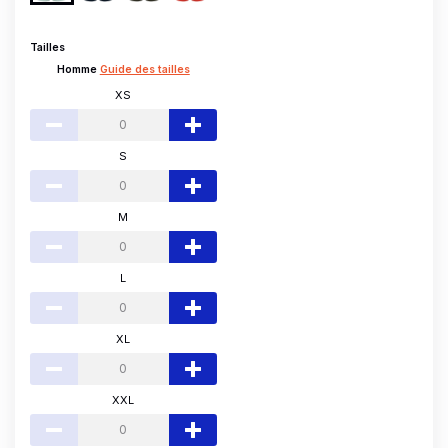
Tailles
Homme
Guide des tailles
XS
S
M
L
XL
XXL