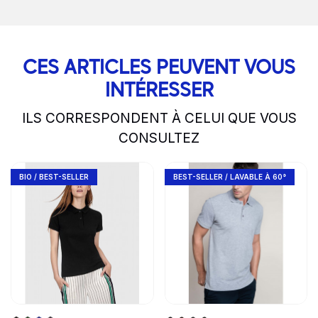
CES ARTICLES PEUVENT VOUS
INTÉRESSER
ILS CORRESPONDENT À CELUI QUE VOUS
CONSULTEZ
slide
1 to 2
of 5
Go to product page
Go to product page
BIO / BEST-SELLER
BEST-SELLER / LAVABLE À 60°