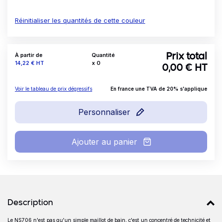
Réinitialiser les quantités de cette couleur
À partir de
Quantité
Prix total
Prix
14,22 €
HT
x
0
0,00
€ HT
Voir le tableau de prix dégressifs
En france une TVA de 20% s'applique
Personnaliser
Ajouter au panier
Détails produits
Description
Le NS706 n'est pas qu'un simple maillot de bain, c'est un concentré de technicité et