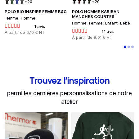
+20
+20
POLO BIO INSPIRE FEMME B&C
POLO HOMME KARIBAN
MANCHES COURTES
Femme, Homme
Homme, Femme, Enfant, Bébé
1 avis
11 avis
Prix
À partir de
6,10 € HT
Prix
À partir de
9,01 € HT
Trouvez l’inspiration
parmi les dernières personnalisations de notre
atelier
slide
Read more
1 to 2
of 8
Read more
Thermor s’équipe pour l’
Les étudiant