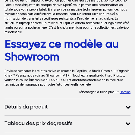
Le NS706 est un support d'exception pour les créateurs de marque. Son concept No
Label (sans étiquette de marque Native Spirit) vous permet une personnalisation
totale sous votre propre label. En raison de sa matière technique en polyamide, nous
recommandons particulièrement la broderie (pour un rendu luxe et durable) ou
l'utilisation de transferts spécifiques résistants à l'eau de mer et au chlore. La
structure Ripstop apporte un relief subtil qui valorisera n'importe quel logo brodé côté
jambe ou sur la poche arrière. C'est le choix premium pour une collection estivale éco-
responsable.
Essayez ce modèle au
Showroom
Envie de comparer les teintes estivales comme le Paprika, le Brook Green ou l'Organic
Khaki? Passez nous voir au Showroom MTP ! Touchez la qualité du tissu Ripstop,
validez la coupe (disponible du XS au XXL) et discutons ensemble de la meilleure
technique de marquage pour votre futur best-seller de l'été.
Télécharger la fiche produit
Homme
Détails du produit
Tableau des prix dégressifs