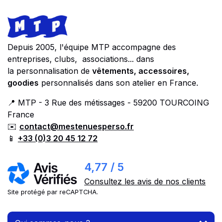
Footer
Store information
Depuis 2005, l'équipe MTP accompagne des
entreprises, clubs, associations... dans
la personnalisation de
vêtements, accessoires,
goodies
personnalisés dans son atelier en France.
📍 MTP - 3 Rue des métissages - 59200 TOURCOING
France
✉️
contact@mestenuesperso.fr
📱
+33 (0)3 20 45 12 72
4,77 / 5
Consultez les avis de nos clients
Site protégé par reCAPTCHA.