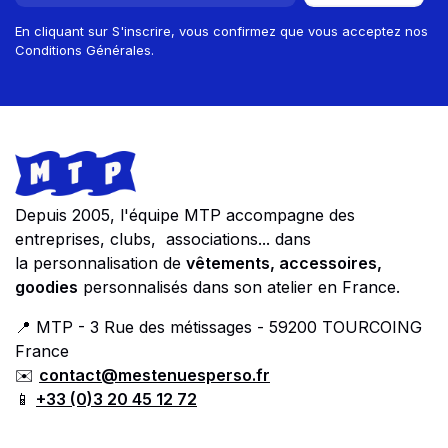
En cliquant sur S'inscrire, vous confirmez que vous acceptez nos
Conditions Générales.
Footer
Store information
Depuis 2005, l'équipe MTP accompagne des
entreprises, clubs, associations... dans
la personnalisation de
vêtements, accessoires,
goodies
personnalisés dans son atelier en France.
📍 MTP - 3 Rue des métissages - 59200 TOURCOING
France
✉️
contact@mestenuesperso.fr
📱
+33 (0)3 20 45 12 72