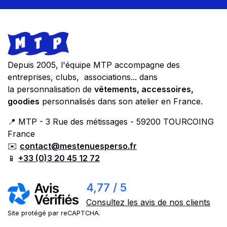
Footer
Store information
Depuis 2005, l'équipe MTP accompagne des
entreprises, clubs, associations... dans
la personnalisation de
vêtements, accessoires,
goodies
personnalisés dans son atelier en France.
📍 MTP - 3 Rue des métissages - 59200 TOURCOING
France
✉️
contact@mestenuesperso.fr
📱
+33 (0)3 20 45 12 72
4,77 / 5
Consultez les avis de nos clients
Site protégé par reCAPTCHA.