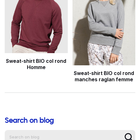
Sweat-shirt BIO col rond
Homme
Sweat-shirt BIO col rond
manches raglan femme
Search on blog
Aide à la navigation