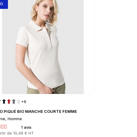
IO
MEILLEURE VE
+6
O PIQUÉ BIO MANCHE COURTE FEMME
VESTE TEDDY Mi
me, Homme
Mixte, Enfant
1 avis
16
rtir de
10,48 € HT
Prix
À partir de
14,11 