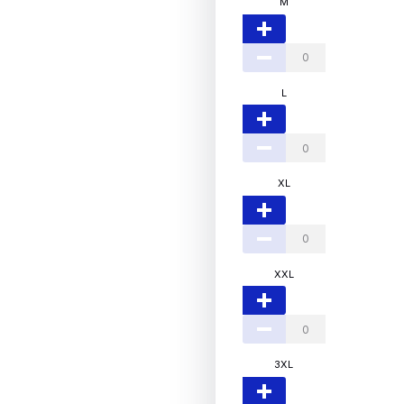
M
L
XL
XXL
3XL