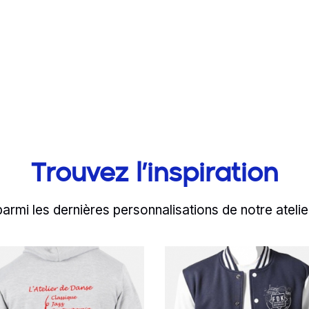
Trouvez l’inspiration
parmi les dernières personnalisations de notre atelie
d more
Read more
er facilement chaque
'atelier de Danse fa
L'associa