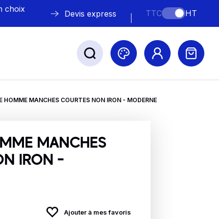
n choix
TTC
HT
Devis express
E HOMME MANCHES COURTES NON IRON - MODERNE
ABLE
s
OMME MANCHES
N IRON -
Nos marques
Ajouter à mes favoris