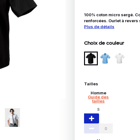
Idées Cadeaux
100% coton micro sergé. Col
le
renforcées. Ourlet à revers 
Plus de détails
Choix de couleur
Tailles
Homme
Guide des
tailles
S