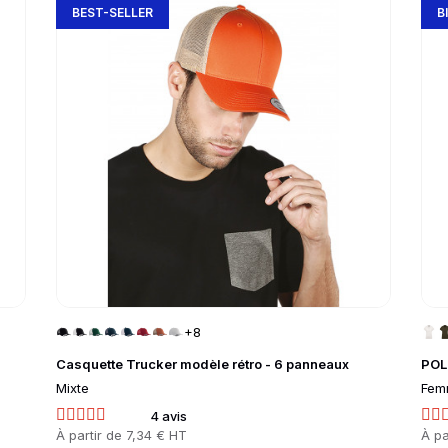
BEST-SELLER
B
+8
Casquette Trucker modèle rétro - 6 panneaux
POL
Mixte
Fem
4 avis
Prix
À partir de
7,34 € HT
Prix
À pa