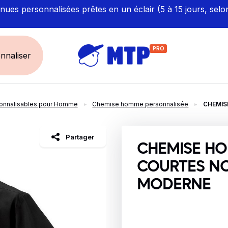
ues personnalisées prêtes en un éclair (5 à 15 jours, selo
PRO
nnaliser
onnalisables pour Homme
Chemise homme personnalisée
CHEMIS
UNIVERS
ÉCORESPONS
Restauration - Hôtellerie
Labellisés et Certifié
Partager
Santé - Bien-être
Made in Europe
CHEMISE H
Sécurité - haute visibilité
Fabriqué en France
COURTES NO
Artisan / BTP / Industrie
MODERNE
Corporate
Sport