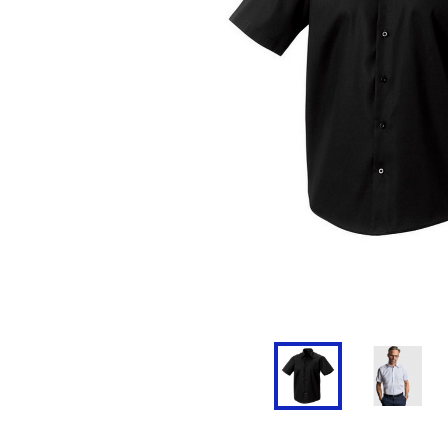
Doudoune
Cravate
Veste
Blouse, Tunique et Chasub
Polaire
Tablier
Pull
Chaussures de sécurité
Survêtement
Parapluie
Combinaison / Salopette
Echarpe et Tour de Cou
Gilet
Ceinture
Short
Goodies
Pantalon
Chaussette
Jogging