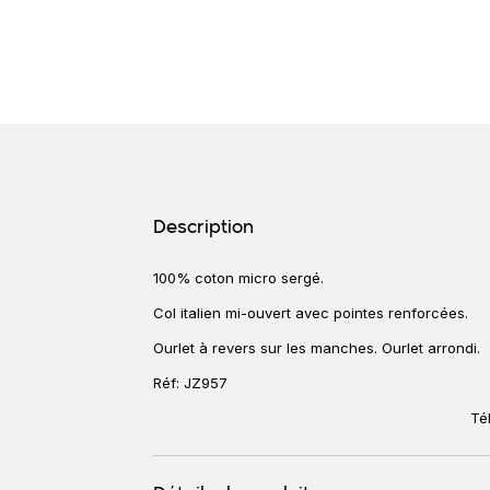
Détails produits
Description
100% coton micro sergé.
Description
Col italien mi-ouvert avec pointes renforcées.
Ourlet à revers sur les manches. Ourlet arrondi.
Réf: JZ957
Té