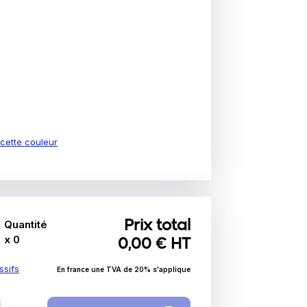
e cette couleur
Quantité
Prix total
x
0
0,00
€ HT
ssifs
En france une TVA de 20% s'applique