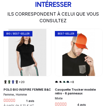
INTÉRESSER
ILS CORRESPONDENT À CELUI QUE VOUS
CONSULTEZ
slide
1 to 2
of 5
Go to product page
Go to product page
BIO / BEST-SELLER
BEST-SELLER
+20
+8
POLO BIO INSPIRE FEMME B&C
Casquette Trucker modèle
rétro - 6 panneaux
Femme, Homme
Mixte
1 avis
4 avis
Prix
À partir de
6,10 € HT