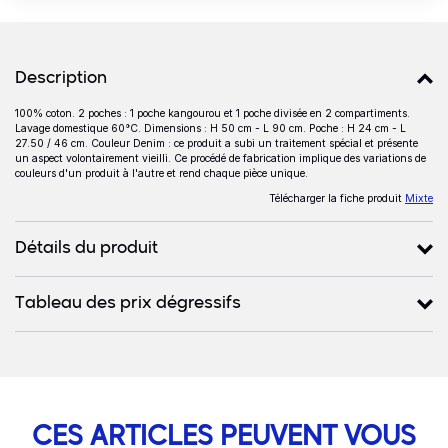
Détails produits
Description
100% coton. 2 poches : 1 poche kangourou et 1 poche divisée en 2 compartiments.
Description
Lavage domestique 60°C. Dimensions : H 50 cm - L 90 cm. Poche : H 24 cm - L
27.50 / 46 cm. Couleur Denim : ce produit a subi un traitement spécial et présente
un aspect volontairement vieilli. Ce procédé de fabrication implique des variations de
couleurs d'un produit à l'autre et rend chaque pièce unique.
Télécharger la fiche produit
Mixte
Détails du produit
Tableau des prix dégressifs
CES ARTICLES PEUVENT VOUS