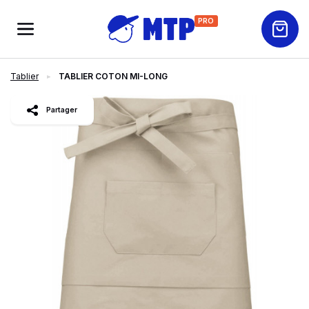
PRO
Tablier
TABLIER COTON MI-LONG
slide
1
of 7
Partager