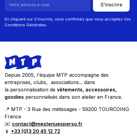
S'inscrire
En cliquant sur S'inscrire, vous confirmez que vous acceptez nos
Conditions Générales.
Footer
Store information
Depuis 2005, l'équipe MTP accompagne des
entreprises, clubs, associations... dans
la personnalisation de
vêtements, accessoires,
goodies
personnalisés dans son atelier en France.
📍 MTP - 3 Rue des métissages - 59200 TOURCOING
France
✉️
contact@mestenuesperso.fr
📱
+33 (0)3 20 45 12 72