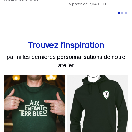
Prix
À partir de
7,34 € HT
Trouvez l’inspiration
parmi les dernières personnalisations de notre
atelier
slide
Read more
1 to 2
of 8
Read more
Aux Enfants Terribles : d
Des sweats p