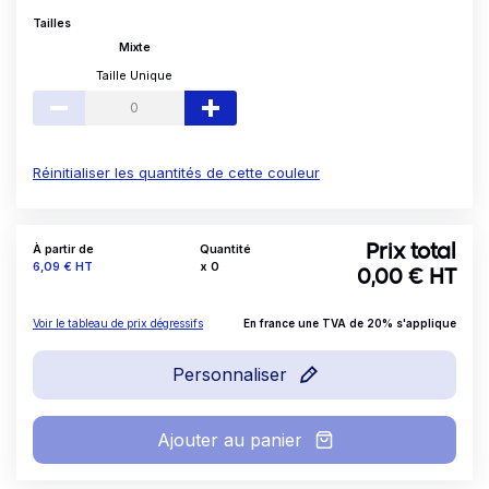
Tailles
Mixte
Taille Unique
Réinitialiser les quantités de cette couleur
À partir de
Quantité
Prix total
Prix
6,09 €
HT
x
0
0,00
€ HT
Voir le tableau de prix dégressifs
En france une TVA de 20% s'applique
Personnaliser
Ajouter au panier